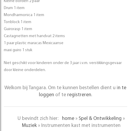
Kleine borden 2 paar
Drum 1 item
Mondharmonica 1 item
Tonblock 1 item
Guirorasp 1 item
Castagnetten met handvat 2 items
1 paar plastic maracas Mexicaanse
maxi guiro 1 stuk
Niet geschikt voor kinderen onder de 3 jaar i.v.m. verstikkingsgevaar
door kleine onderdelen.
Welkom bij Tangara. Om te kunnen bestellen dient u i
n te
loggen
of te
registreren
.
U bevindt zich hier:
home
»
Spel & Ontwikkeling
»
Muziek
»
Instrumenten kast met instrumenten