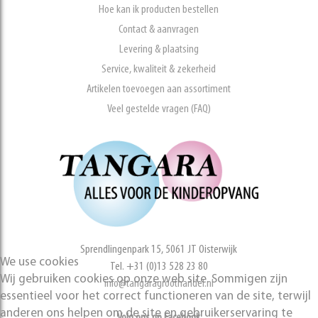
Hoe kan ik producten bestellen
Contact & aanvragen
Levering & plaatsing
Service, kwaliteit & zekerheid
Artikelen toevoegen aan assortiment
Veel gestelde vragen (FAQ)
Sprendlingenpark 15, 5061 JT Oisterwijk
We use cookies
Tel. +31 (0)13 528 23 80
Wij gebruiken cookies op onze web site. Sommigen zijn
info@tangaragroothandel.nl
essentieel voor het correct functioneren van de site, terwijl
anderen ons helpen om de site en gebruikerservaring te
Volg ons op Facebook