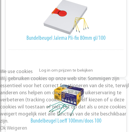
Bundelbeugel Jalema Pli-fix 80mm gl/100
Log in om prijzen te bekijken
We use cookies
Wij gebruiken cookies op onze web site. Sommigen zijn
essentieel voor het correct functioneren van de site, terwijl
anderen ons helpen om de site en gebruikerservaring te
verbeteren (tracking cookies). U kan zelf kiezen of u deze
cookies wil toestaan of niet. Let op dat als u onze cookies
weigert mogelijk niet alle functies van de site beschikbaar
Bundelbeugel Loeff 100mm/doos 100
zijn.
Ok
Weigeren