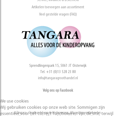
Artikelen toevoegen aan assortiment
Veel gestelde vragen (FAQ)
Sprendlingenpark 15, 5061 JT Oisterwijk
Tel. +31 (0)13 528 23 80
info@tangaragroothandel.nl
Volg ons op Facebook
We use cookies
Wij gebruiken cookies op onze web site. Sommigen zijn
© Tangara - Groothandel voor de kinderopvang. Alle rechten voorbehouden.
essentieel voor het correct functioneren van de site, terwijl