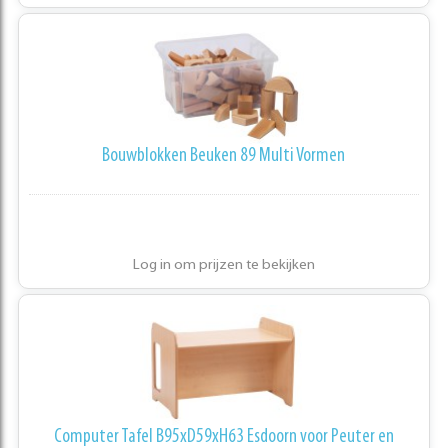
Bouwblokken Beuken 89 Multi Vormen
Log in om prijzen te bekijken
Computer Tafel B95xD59xH63 Esdoorn voor Peuter en