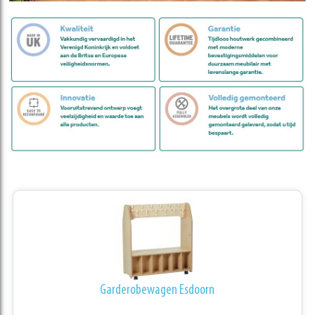
Garderobewagen Esdoorn