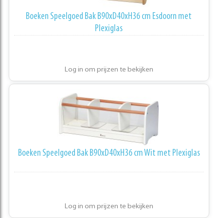
Boeken Speelgoed Bak B90xD40xH36 cm Esdoorn met
Plexiglas
Log in om prijzen te bekijken
Boeken Speelgoed Bak B90xD40xH36 cm Wit met Plexiglas
Log in om prijzen te bekijken