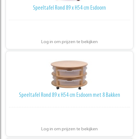
Speeltafel Rond 89 x H54 cm Esdoorn
Log in om prijzen te bekijken
Speeltafel Rond 89 x H54 cm Esdoorn met 8 Bakken
Log in om prijzen te bekijken