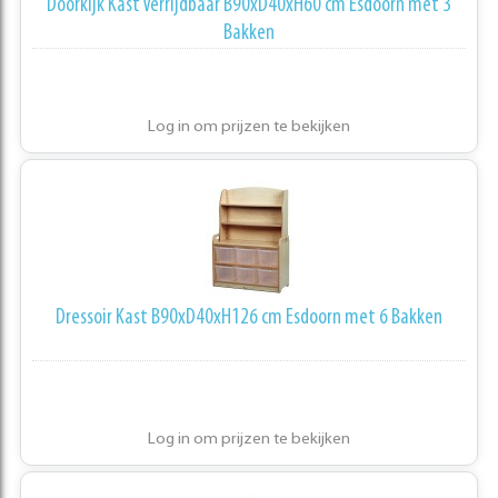
Doorkijk Kast Verrijdbaar B90xD40xH60 cm Esdoorn met 3
Bakken
Log in om prijzen te bekijken
Dressoir Kast B90xD40xH126 cm Esdoorn met 6 Bakken
Log in om prijzen te bekijken