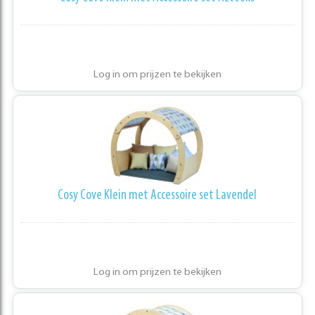
Log in om prijzen te bekijken
Cosy Cove Klein met Accessoire set Lavendel
Log in om prijzen te bekijken