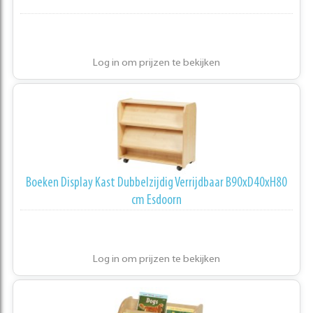
Log in om prijzen te bekijken
Boeken Display Kast Dubbelzijdig Verrijdbaar B90xD40xH80
cm Esdoorn
Log in om prijzen te bekijken