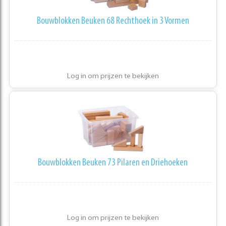
Bouwblokken Beuken 68 Rechthoek in 3 Vormen
Log in om prijzen te bekijken
Bouwblokken Beuken 73 Pilaren en Driehoeken
Log in om prijzen te bekijken