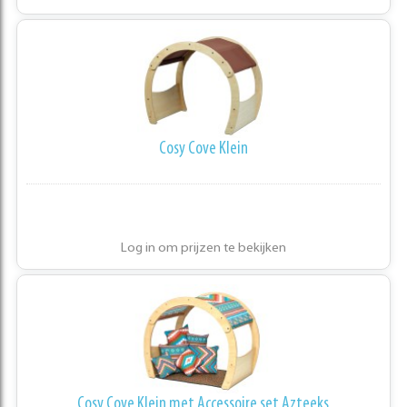
Cosy Cove Klein
Log in om prijzen te bekijken
Cosy Cove Klein met Accessoire set Azteeks