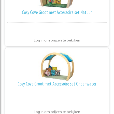
Cosy Cove Groot met Accessoire set Natuur
Log in om prijzen te bekijken
Cosy Cove Groot met Accessoire set Onder water
Log in om prijzen te bekijken