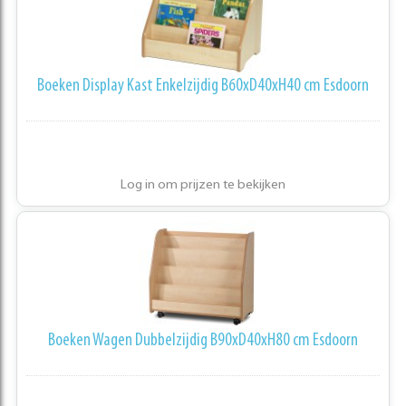
Boeken Display Kast Enkelzijdig B60xD40xH40 cm Esdoorn
Log in om prijzen te bekijken
Boeken Wagen Dubbelzijdig B90xD40xH80 cm Esdoorn