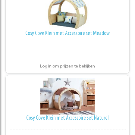
Cosy Cove Klein met Accessoire set Meadow
Log in om prijzen te bekijken
Cosy Cove Klein met Accessoire set Naturel