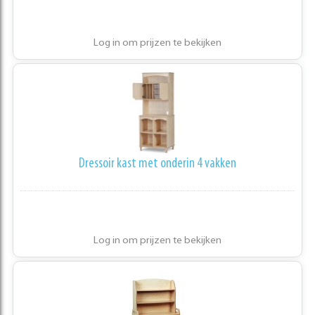
Log in om prijzen te bekijken
Dressoir kast met onderin 4 vakken
Log in om prijzen te bekijken