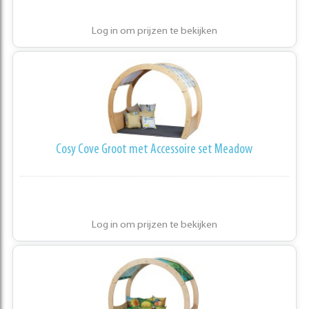
Log in om prijzen te bekijken
Cosy Cove Groot met Accessoire set Meadow
Log in om prijzen te bekijken