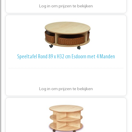
Log in om prijzen te bekijken
Speeltafel Rond 89 x H32 cm Esdoorn met 4 Manden
Log in om prijzen te bekijken