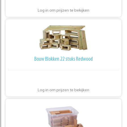
Log in om prijzen te bekijken
Bouw Blokken 22 stuks Redwood
Log in om prijzen te bekijken