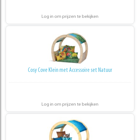
Log in om prijzen te bekijken
Cosy Cove Klein met Accessoire set Natuur
Log in om prijzen te bekijken