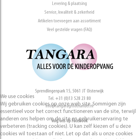
Levering & plaatsing
Service, kwaliteit & zekerheid
Artikelen toevoegen aan assortiment
Veel gestelde vragen (FAQ)
Sprendlingenpark 15, 5061 JT Oisterwijk
We use cookies
Tel. +31 (0)13 528 23 80
Wij gebruiken cookies op onze web site. Sommigen zijn
info@tangaragroothandel.nl
essentieel voor het correct functioneren van de site, terwijl
anderen ons helpen om de site en gebruikerservaring te
Volg ons op Facebook
verbeteren (tracking cookies). U kan zelf kiezen of u deze
cookies wil toestaan of niet. Let op dat als u onze cookies