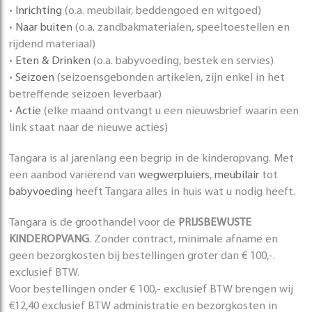
•
Inrichting
(o.a. meubilair, beddengoed en witgoed)
•
Naar buiten
(o.a. zandbakmaterialen, speeltoestellen en
rijdend materiaal)
•
Eten & Drinken
(o.a. babyvoeding, bestek en servies)
•
Seizoen
(seizoensgebonden artikelen, zijn enkel in het
betreffende seizoen leverbaar)
•
Actie
(elke maand ontvangt u een nieuwsbrief waarin een
link staat naar de nieuwe acties)
Tangara is al jarenlang een begrip in de kinderopvang. Met
een aanbod variërend van
wegwerpluiers
,
meubilair
tot
babyvoeding
heeft Tangara alles in huis wat u nodig heeft.
Tangara is de groothandel voor de
PRIJSBEWUSTE
KINDEROPVANG
. Zonder contract, minimale afname en
geen bezorgkosten bij bestellingen groter dan € 100,-.
exclusief BTW.
Voor bestellingen onder € 100,- exclusief BTW brengen wij
€12,40 exclusief BTW administratie en bezorgkosten in