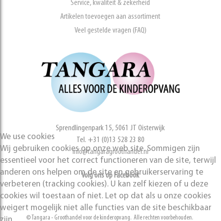
Service, kwaliteit & zekerheid
Artikelen toevoegen aan assortiment
Veel gestelde vragen (FAQ)
Sprendlingenpark 15, 5061 JT Oisterwijk
We use cookies
Tel. +31 (0)13 528 23 80
Wij gebruiken cookies op onze web site. Sommigen zijn
info@tangaragroothandel.nl
essentieel voor het correct functioneren van de site, terwijl
anderen ons helpen om de site en gebruikerservaring te
Volg ons op Facebook
verbeteren (tracking cookies). U kan zelf kiezen of u deze
cookies wil toestaan of niet. Let op dat als u onze cookies
weigert mogelijk niet alle functies van de site beschikbaar
© Tangara - Groothandel voor de kinderopvang. Alle rechten voorbehouden.
zijn.