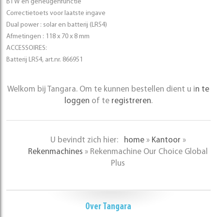
BTW en geheugenfunctie
Correctietoets voor laatste ingave
Dual power : solar en batterij (LR54)
Afmetingen : 118 x 70 x 8 mm
ACCESSOIRES:
Batterij LR54, art.nr. 866951
Welkom bij Tangara. Om te kunnen bestellen dient u i
n te
loggen
of te
registreren
.
U bevindt zich hier:
home
»
Kantoor
»
Rekenmachines
»
Rekenmachine Our Choice Global
Plus
Over Tangara