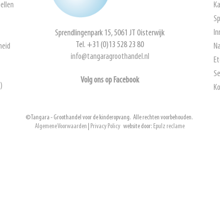
ellen
Ka
Sp
In
Sprendlingenpark 15, 5061 JT Oisterwijk
Tel. +31 (0)13 528 23 80
heid
Na
info@tangaragroothandel.nl
Et
Se
Volg ons op Facebook
)
Ko
© Tangara - Groothandel voor de kinderopvang. Alle rechten voorbehouden.
Algemene Voorwaarden
|
Privacy Policy
website door:
Epulz reclame