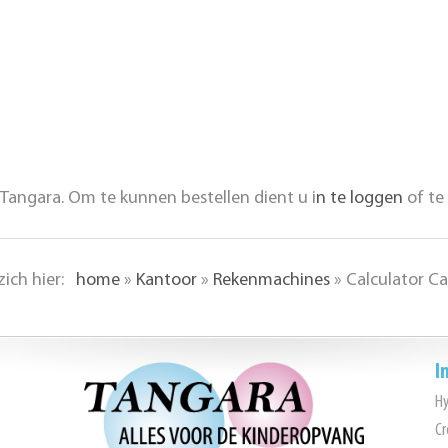
Tangara. Om te kunnen bestellen dient u i
n te loggen
of te
zich hier:
home
»
Kantoor
»
Rekenmachines
»
Calculator C
I
H
Cr