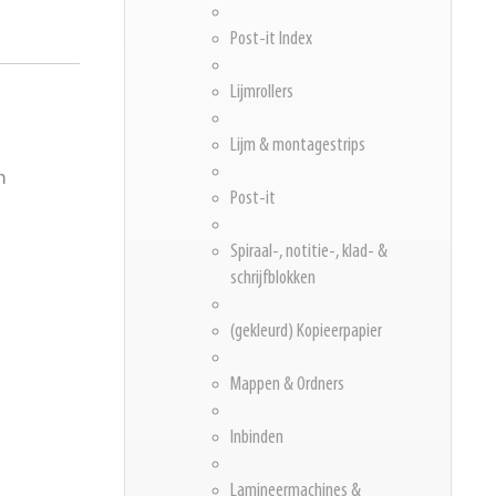
Post-it Index
Lijmrollers
Lijm & montagestrips
m
Post-it
Spiraal-, notitie-, klad- &
schrijfblokken
(gekleurd) Kopieerpapier
Mappen & Ordners
Inbinden
Lamineermachines &