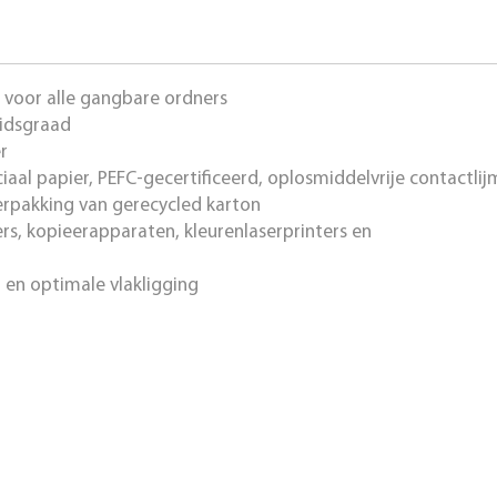
t voor alle gangbare ordners
eidsgraad
r
ciaal papier, PEFC-gecertificeerd, oplosmiddelvrije contactlij
verpakking van gerecycled karton
ers, kopieerapparaten, kleurenlaserprinters en
 en optimale vlakligging