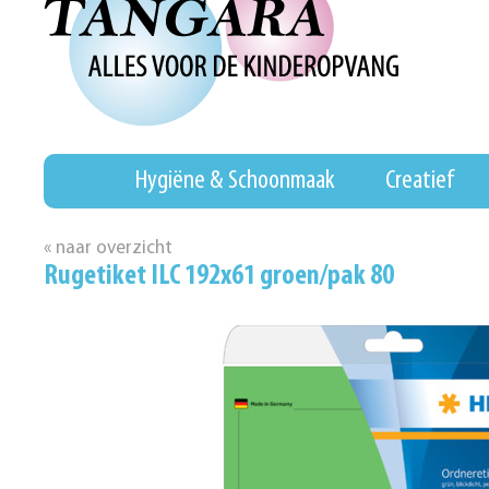
Hygiëne & Schoonmaak
Creatief
« naar overzicht
Rugetiket ILC 192x61 groen/pak 80