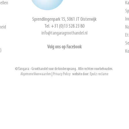
ellen
Ka
Sp
In
Sprendlingenpark 15, 5061 JT Oisterwijk
Tel. +31 (0)13 528 23 80
heid
Na
info@tangaragroothandel.nl
Et
Se
Volg ons op Facebook
)
Ko
© Tangara - Groothandel voor de kinderopvang. Alle rechten voorbehouden.
Algemene Voorwaarden
|
Privacy Policy
website door:
Epulz reclame