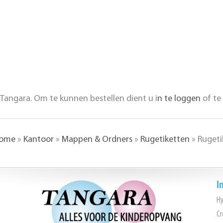
Tangara. Om te kunnen bestellen dient u i
n te loggen
of te
ome
»
Kantoor
»
Mappen & Ordners
»
Rugetiketten
»
Rugeti
I
H
Cr