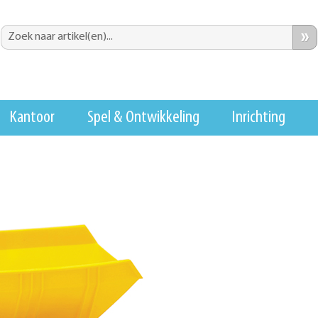
»
Kantoor
Spel & Ontwikkeling
Inrichting