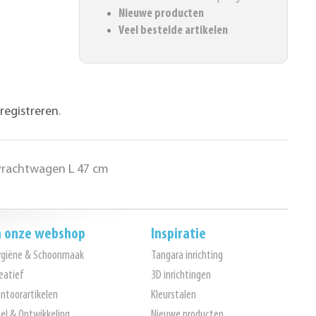
Nieuwe producten
Veel bestelde artikelen
registreren
.
vrachtwagen L 47 cm
n onze webshop
Inspiratie
ygiëne & Schoonmaak
Tangara inrichting
eatief
3D inrichtingen
ntoorartikelen
Kleurstalen
el & Ontwikkeling
Nieuwe producten