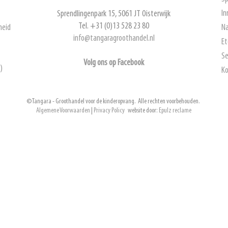
In
Sprendlingenpark 15, 5061 JT Oisterwijk
Tel. +31 (0)13 528 23 80
heid
Na
info@tangaragroothandel.nl
Et
Se
Volg ons op Facebook
)
Ko
© Tangara - Groothandel voor de kinderopvang. Alle rechten voorbehouden.
Algemene Voorwaarden
|
Privacy Policy
website door:
Epulz reclame