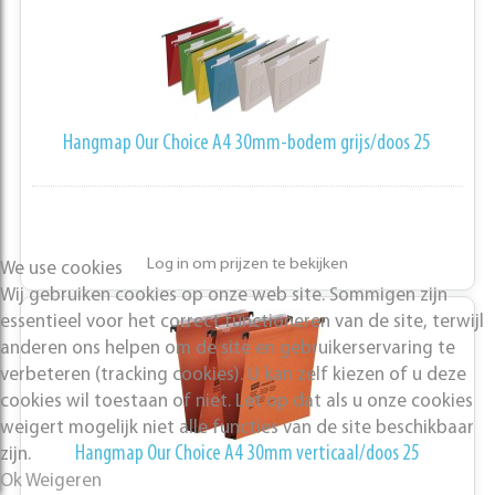
Hangmap Our Choice A4 30mm-bodem grijs/doos 25
Log in om prijzen te bekijken
We use cookies
Wij gebruiken cookies op onze web site. Sommigen zijn
essentieel voor het correct functioneren van de site, terwijl
anderen ons helpen om de site en gebruikerservaring te
verbeteren (tracking cookies). U kan zelf kiezen of u deze
cookies wil toestaan of niet. Let op dat als u onze cookies
weigert mogelijk niet alle functies van de site beschikbaar
Hangmap Our Choice A4 30mm verticaal/doos 25
zijn.
Ok
Weigeren