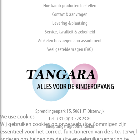
Hoe kan ik producten bestellen
Contact & aanvragen
Levering & plaatsing
Service, kwaliteit & zekerheid
Artikelen toevoegen aan assortiment
Veel gestelde vragen (FAQ)
Sprendlingenpark 15, 5061 JT Oisterwijk
We use cookies
Tel. +31 (0)13 528 23 80
Wij gebruiken cookies op onze web site. Sommigen zijn
info@tangaragroothandel.nl
essentieel voor het correct functioneren van de site, terwijl
anderen ons helpen om de site en gebruikerservaring te