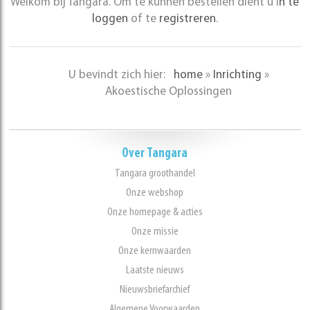
Welkom bij Tangara. Om te kunnen bestellen dient u i
n te
loggen
of te
registreren
.
U bevindt zich hier:
home
»
Inrichting
»
Akoestische Oplossingen
Over Tangara
Tangara groothandel
Onze webshop
Onze homepage & acties
Onze missie
Onze kernwaarden
Laatste nieuws
Nieuwsbriefarchief
Algemene Voorwaarden